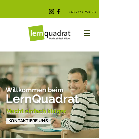
+43 732 / 750 657
Willkommen beim
LernQuadrat
Macht einfach klüger.
KONTAKTIERE UNS